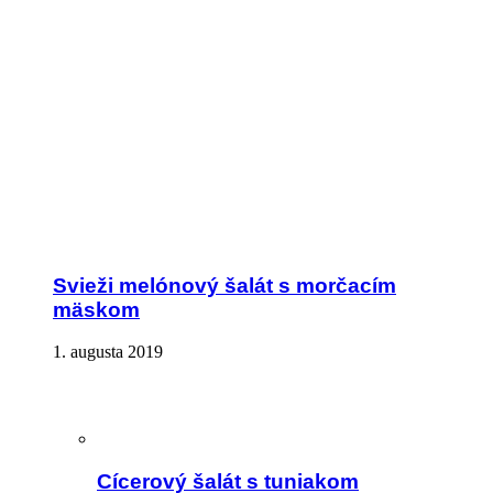
Svieži melónový šalát s morčacím
mäskom
1. augusta 2019
Cícerový šalát s tuniakom