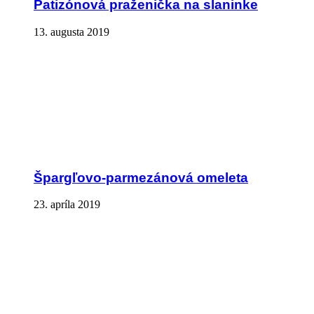
Patizónová praženička na slaninke
13. augusta 2019
Špargľovo-parmezánová omeleta
23. apríla 2019