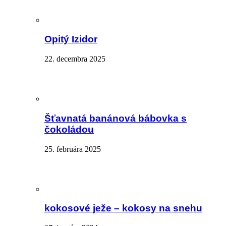
Opitý Izidor
22. decembra 2025
Šťavnatá banánová bábovka s
čokoládou
25. februára 2025
kokosové ježe – kokosy na snehu