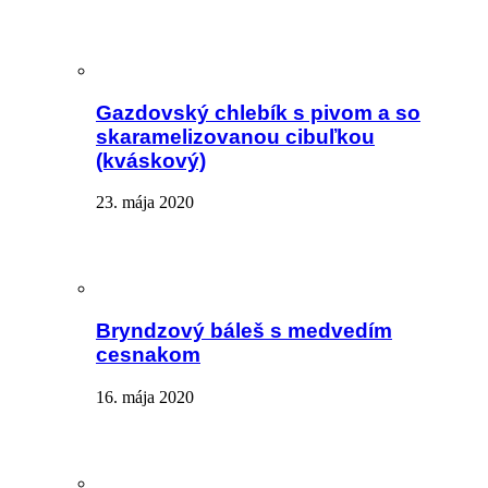
Gazdovský chlebík s pivom a so
skaramelizovanou cibuľkou
(kváskový)
23. mája 2020
Bryndzový báleš s medvedím
cesnakom
16. mája 2020