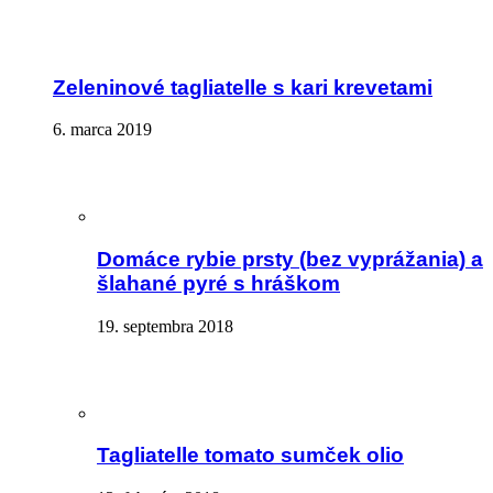
Zeleninové tagliatelle s kari krevetami
6. marca 2019
Domáce rybie prsty (bez vyprážania) a
šlahané pyré s hráškom
19. septembra 2018
Tagliatelle tomato sumček olio