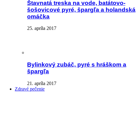
Štavnatá treska na vode, batátovo-
šošovicové pyré, špargľa a holandská
omáčka
25. apríla 2017
Bylinkový zubáč, pyré s hráškom a
špargľa
21. apríla 2017
Zdravé pečenie