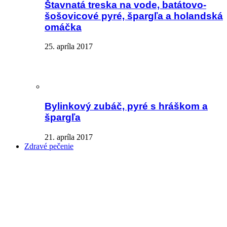
Štavnatá treska na vode, batátovo-
šošovicové pyré, špargľa a holandská
omáčka
25. apríla 2017
Bylinkový zubáč, pyré s hráškom a
špargľa
21. apríla 2017
Zdravé pečenie