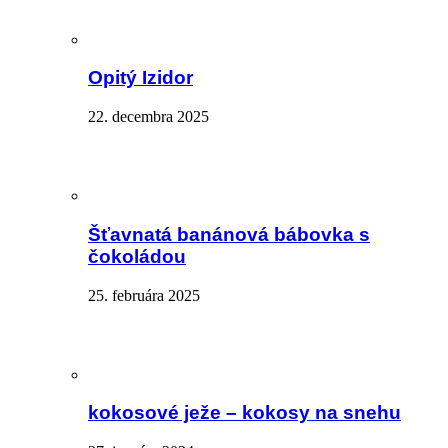
Opitý Izidor
22. decembra 2025
Šťavnatá banánová bábovka s
čokoládou
25. februára 2025
kokosové ježe – kokosy na snehu