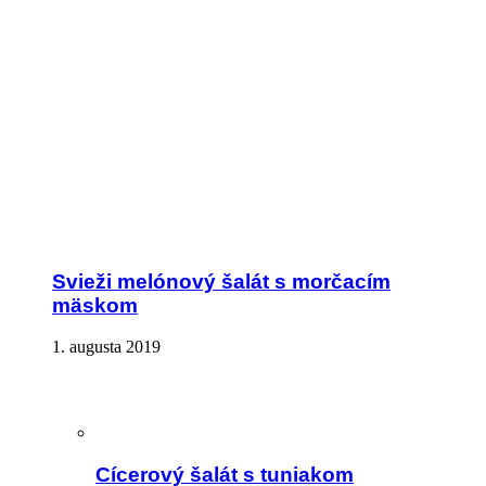
Svieži melónový šalát s morčacím
mäskom
1. augusta 2019
Cícerový šalát s tuniakom