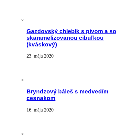
Gazdovský chlebík s pivom a so
skaramelizovanou cibuľkou
(kváskový)
23. mája 2020
Bryndzový báleš s medvedím
cesnakom
16. mája 2020