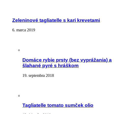
Zeleninové tagliatelle s kari krevetami
6. marca 2019
Domáce rybie prsty (bez vyprážania) a
šlahané pyré s hráškom
19. septembra 2018
Tagliatelle tomato sumček olio