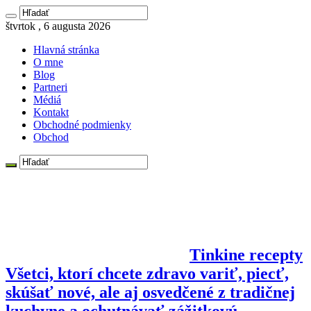
štvrtok , 6 augusta 2026
Hlavná stránka
O mne
Blog
Partneri
Médiá
Kontakt
Obchodné podmienky
Obchod
Tinkine recepty
Všetci, ktorí chcete zdravo variť, piecť,
skúšať nové, ale aj osvedčené z tradičnej
kuchyne a ochutnávať zážitkovú