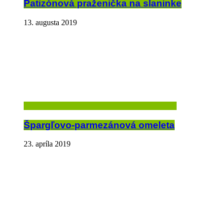
Patizónová praženička na slaninke
13. augusta 2019
Špargľovo-parmezánová omeleta
23. apríla 2019