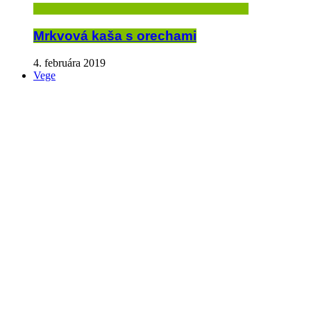
Mrkvová kaša s orechami
4. februára 2019
Vege