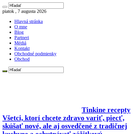
piatok , 7 augusta 2026
Hlavná stránka
O mne
Blog
Partneri
Médiá
Kontakt
Obchodné podmienky
Obchod
Tinkine recepty
Všetci, ktorí chcete zdravo variť, piecť,
skúšať nové, ale aj osvedčené z tradičnej
kuchyne a ochutnávať zážitkovú