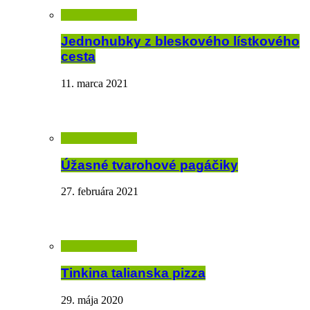
Jednohubky z bleskového lístkového
cesta
11. marca 2021
Úžasné tvarohové pagáčiky
27. februára 2021
Tinkina talianska pizza
29. mája 2020