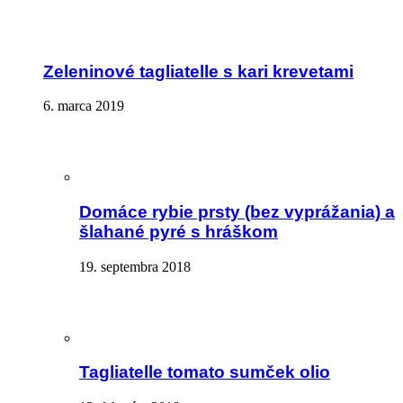
Zeleninové tagliatelle s kari krevetami
6. marca 2019
Domáce rybie prsty (bez vyprážania) a
šlahané pyré s hráškom
19. septembra 2018
Tagliatelle tomato sumček olio