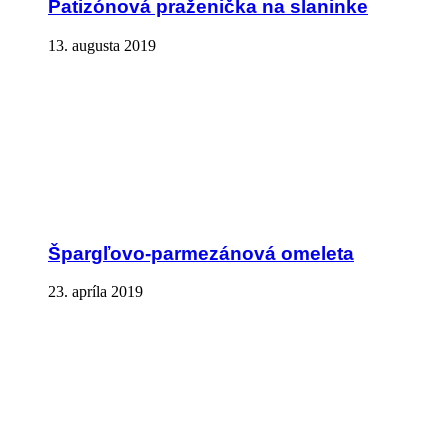
Patizónová praženička na slaninke
13. augusta 2019
Špargľovo-parmezánová omeleta
23. apríla 2019