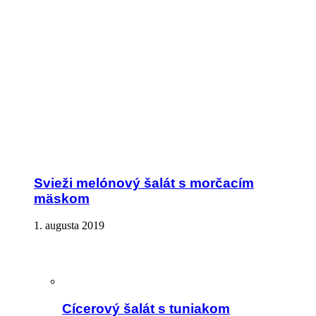
Svieži melónový šalát s morčacím
mäskom
1. augusta 2019
Cícerový šalát s tuniakom