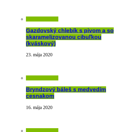
Gazdovský chlebík s pivom a so
skaramelizovanou cibuľkou
(kváskový)
23. mája 2020
Bryndzový báleš s medvedím
cesnakom
16. mája 2020