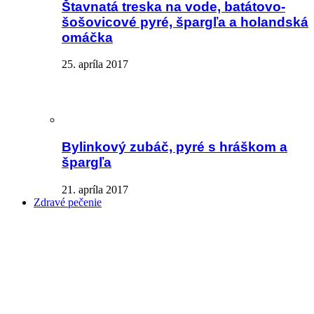
Štavnatá treska na vode, batátovo-
šošovicové pyré, špargľa a holandská
omáčka
25. apríla 2017
Bylinkový zubáč, pyré s hráškom a
špargľa
21. apríla 2017
Zdravé pečenie