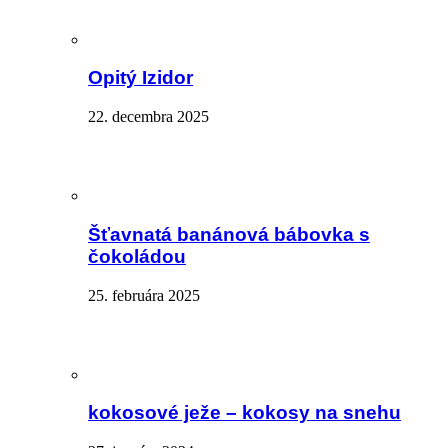
Opitý Izidor
22. decembra 2025
Šťavnatá banánová bábovka s
čokoládou
25. februára 2025
kokosové ježe – kokosy na snehu