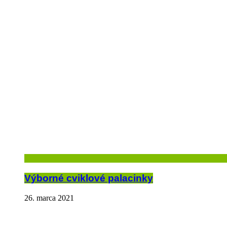
Výborné cviklové palacinky
26. marca 2021