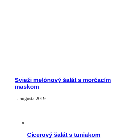
Svieži melónový šalát s morčacím
mäskom
1. augusta 2019
Cícerový šalát s tuniakom