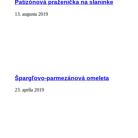
Patizónová praženička na slaninke
13. augusta 2019
Špargľovo-parmezánová omeleta
23. apríla 2019