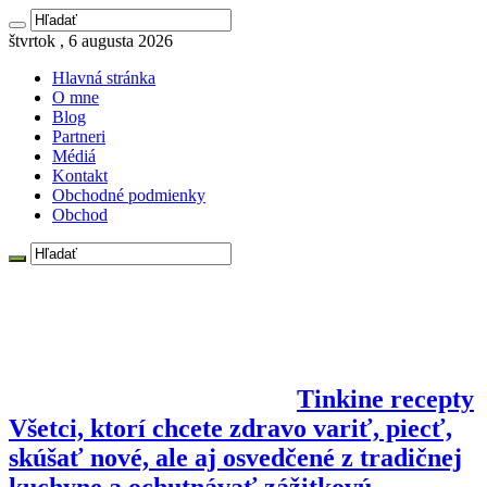
štvrtok , 6 augusta 2026
Hlavná stránka
O mne
Blog
Partneri
Médiá
Kontakt
Obchodné podmienky
Obchod
Tinkine recepty
Všetci, ktorí chcete zdravo variť, piecť,
skúšať nové, ale aj osvedčené z tradičnej
kuchyne a ochutnávať zážitkovú