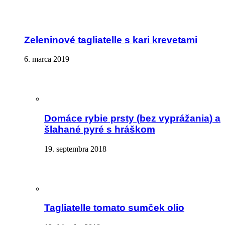
Zeleninové tagliatelle s kari krevetami
6. marca 2019
Domáce rybie prsty (bez vyprážania) a
šlahané pyré s hráškom
19. septembra 2018
Tagliatelle tomato sumček olio