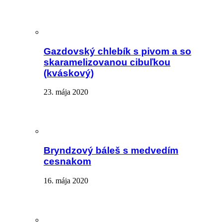
Gazdovský chlebík s pivom a so
skaramelizovanou cibuľkou
(kváskový)
23. mája 2020
Bryndzový báleš s medvedím
cesnakom
16. mája 2020