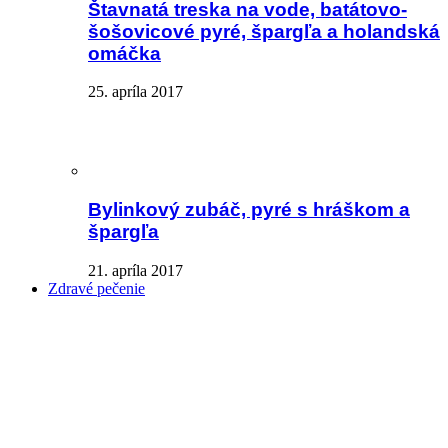
Štavnatá treska na vode, batátovo-
šošovicové pyré, špargľa a holandská
omáčka
25. apríla 2017
Bylinkový zubáč, pyré s hráškom a
špargľa
21. apríla 2017
Zdravé pečenie