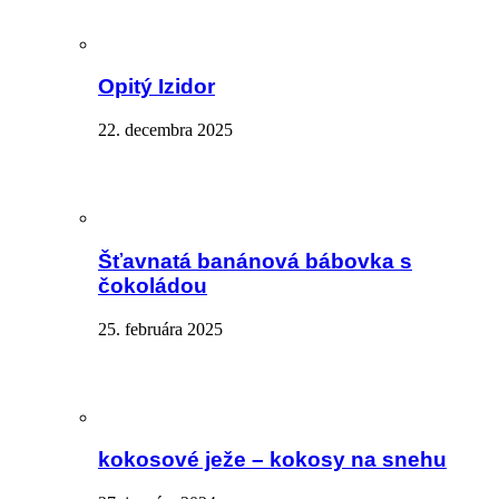
Opitý Izidor
22. decembra 2025
Šťavnatá banánová bábovka s
čokoládou
25. februára 2025
kokosové ježe – kokosy na snehu