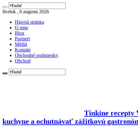
štvrtok , 6 augusta 2026
Hlavná stránka
O mne
Blog
Partneri
Médiá
Kontakt
Obchodné podmienky
Obchod
Tinkine recepty V
kuchyne a ochutnávať zážitkovú gastronó