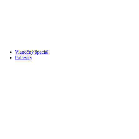
Vianočný špeciál
Polievky