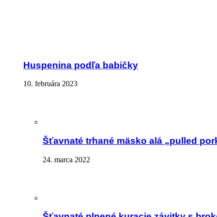
Huspenina podľa babičky
10. februára 2023
Šťavnaté trhané mäsko alá „pulled por
24. marca 2022
Šťavnaté plnené kuracie závitky s brok