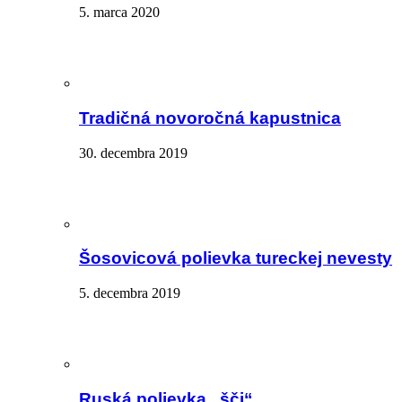
5. marca 2020
Tradičná novoročná kapustnica
30. decembra 2019
Šosovicová polievka tureckej nevesty
5. decembra 2019
Ruská polievka „šči“