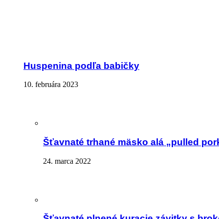
Huspenina podľa babičky
10. februára 2023
Šťavnaté trhané mäsko alá „pulled por
24. marca 2022
Šťavnaté plnené kuracie závitky s brok