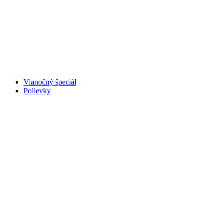
Vianočný špeciál
Polievky