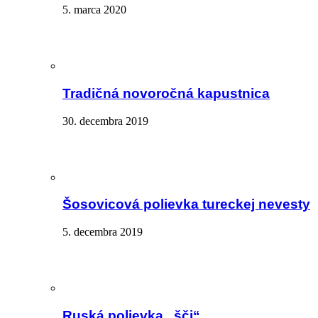
5. marca 2020
Tradičná novoročná kapustnica
30. decembra 2019
Šosovicová polievka tureckej nevesty
5. decembra 2019
Ruská polievka „šči“