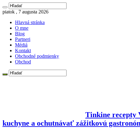
piatok , 7 augusta 2026
Hlavná stránka
O mne
Blog
Partneri
Médiá
Kontakt
Obchodné podmienky
Obchod
Tinkine recepty V
kuchyne a ochutnávať zážitkovú gastronó