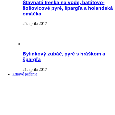
Štavnatá treska na vode, batátovo-
šošovicové pyré, špargľa a holandská
omáčka
25. apríla 2017
Bylinkový zubáč, pyré s hráškom a
špargľa
21. apríla 2017
Zdravé pečenie