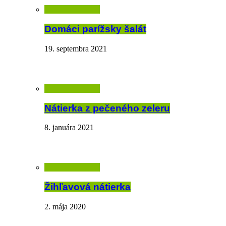
Domáci parížsky šalát
19. septembra 2021
Nátierka z pečeného zeleru
8. januára 2021
Žihľavová nátierka
2. mája 2020