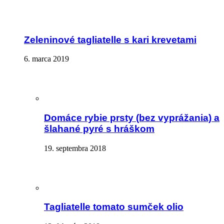
Zeleninové tagliatelle s kari krevetami
6. marca 2019
Domáce rybie prsty (bez vyprážania) a
šlahané pyré s hráškom
19. septembra 2018
Tagliatelle tomato sumček olio