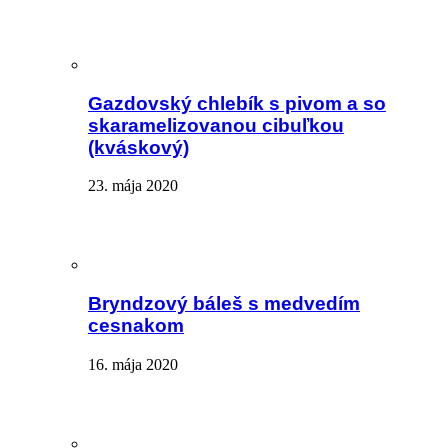
Gazdovský chlebík s pivom a so
skaramelizovanou cibuľkou
(kváskový)
23. mája 2020
Bryndzový báleš s medvedím
cesnakom
16. mája 2020