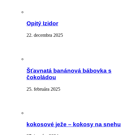
Opitý Izidor
22. decembra 2025
Šťavnatá banánová bábovka s
čokoládou
25. februára 2025
kokosové ježe – kokosy na snehu