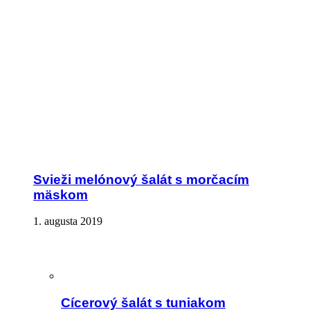
Svieži melónový šalát s morčacím
mäskom
1. augusta 2019
Cícerový šalát s tuniakom