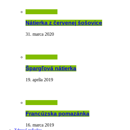
Nátierka z červenej šošovice
31. marca 2020
Špargľová nátierka
19. apríla 2019
Francúzska pomazánka
16. marca 2019