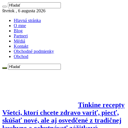
štvrtok , 6 augusta 2026
Hlavná stránka
O mne
Blog
Partneri
Médiá
Kontakt
Obchodné podmienky
Obchod
Tinkine recepty
Všetci, ktorí chcete zdravo variť, piecť,
skúšať nové, ale aj osvedčené z tradičnej
kuchyne a ochutnávať zážitkovú