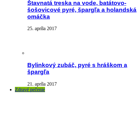
Štavnatá treska na vode, batátovo-
šošovicové pyré, špargľa a holandská
omáčka
25. apríla 2017
Bylinkový zubáč, pyré s hráškom a
špargľa
21. apríla 2017
Zdravé pečenie