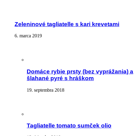
Zeleninové tagliatelle s kari krevetami
6. marca 2019
Domáce rybie prsty (bez vyprážania) a
šlahané pyré s hráškom
19. septembra 2018
Tagliatelle tomato sumček olio