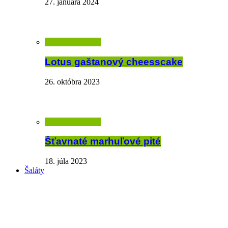
27. januára 2024
Lotus gaštanový cheesscake
26. októbra 2023
Šťavnaté marhuľové pité
18. júla 2023
Šaláty