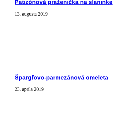
Patizónová praženička na slaninke
13. augusta 2019
Špargľovo-parmezánová omeleta
23. apríla 2019