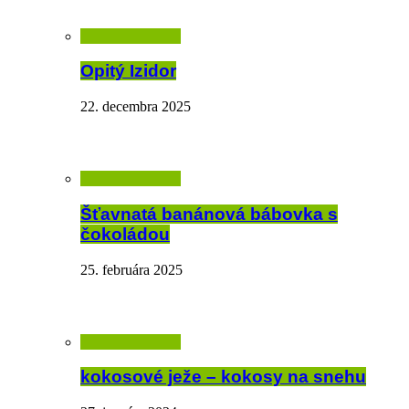
Opitý Izidor
22. decembra 2025
Šťavnatá banánová bábovka s
čokoládou
25. februára 2025
kokosové ježe – kokosy na snehu