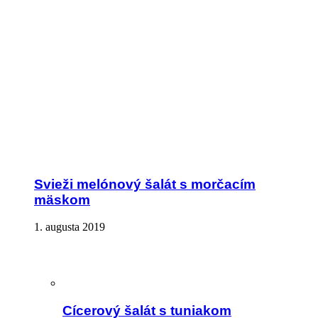
Svieži melónový šalát s morčacím
mäskom
1. augusta 2019
Cícerový šalát s tuniakom