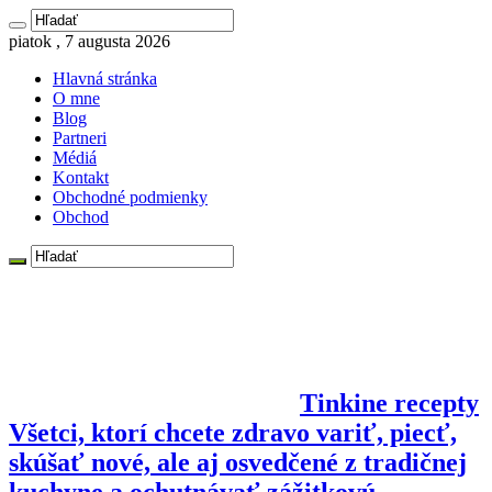
piatok , 7 augusta 2026
Hlavná stránka
O mne
Blog
Partneri
Médiá
Kontakt
Obchodné podmienky
Obchod
Tinkine recepty
Všetci, ktorí chcete zdravo variť, piecť,
skúšať nové, ale aj osvedčené z tradičnej
kuchyne a ochutnávať zážitkovú