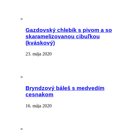
Gazdovský chlebík s pivom a so
skaramelizovanou cibuľkou
(kváskový)
23. mája 2020
Bryndzový báleš s medvedím
cesnakom
16. mája 2020