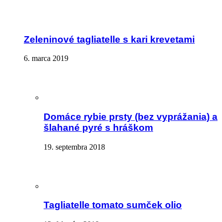
Zeleninové tagliatelle s kari krevetami
6. marca 2019
Domáce rybie prsty (bez vyprážania) a
šlahané pyré s hráškom
19. septembra 2018
Tagliatelle tomato sumček olio