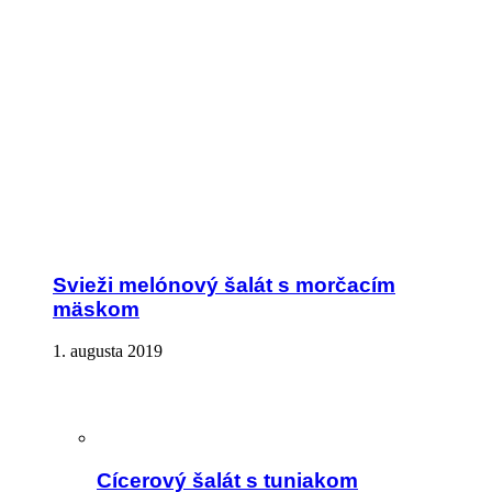
Svieži melónový šalát s morčacím
mäskom
1. augusta 2019
Cícerový šalát s tuniakom