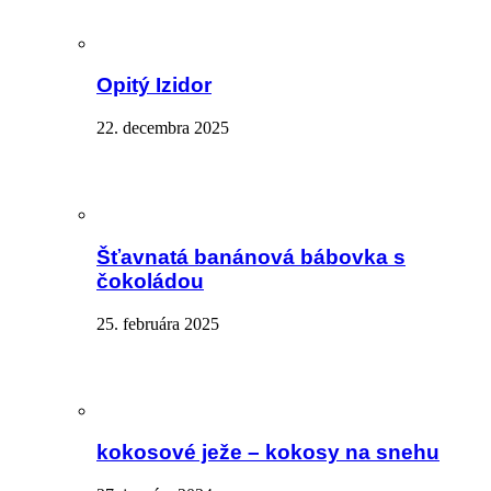
Opitý Izidor
22. decembra 2025
Šťavnatá banánová bábovka s
čokoládou
25. februára 2025
kokosové ježe – kokosy na snehu