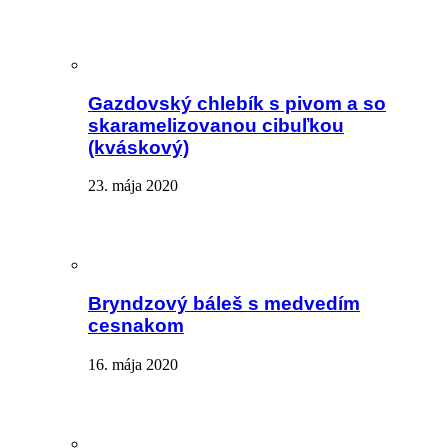
Gazdovský chlebík s pivom a so
skaramelizovanou cibuľkou
(kváskový)
23. mája 2020
Bryndzový báleš s medvedím
cesnakom
16. mája 2020