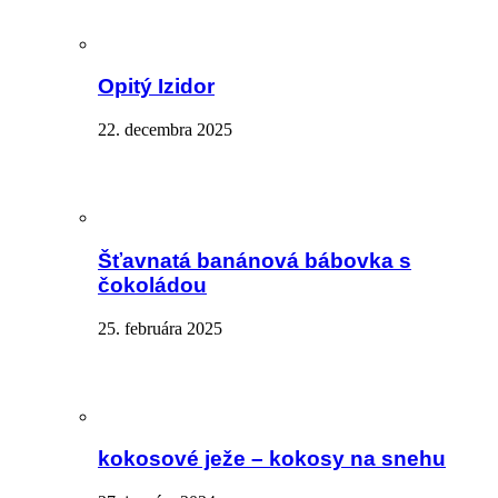
Opitý Izidor
22. decembra 2025
Šťavnatá banánová bábovka s
čokoládou
25. februára 2025
kokosové ježe – kokosy na snehu