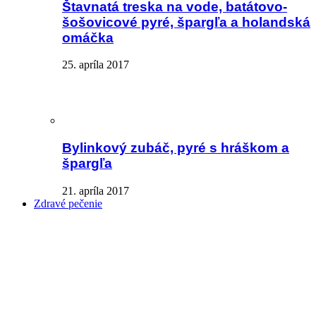
Štavnatá treska na vode, batátovo-
šošovicové pyré, špargľa a holandská
omáčka
25. apríla 2017
Bylinkový zubáč, pyré s hráškom a
špargľa
21. apríla 2017
Zdravé pečenie