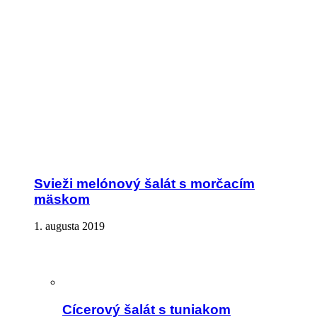
Svieži melónový šalát s morčacím
mäskom
1. augusta 2019
Cícerový šalát s tuniakom