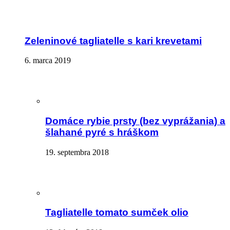
Zeleninové tagliatelle s kari krevetami
6. marca 2019
Domáce rybie prsty (bez vyprážania) a
šlahané pyré s hráškom
19. septembra 2018
Tagliatelle tomato sumček olio