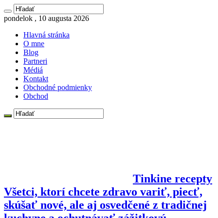
pondelok , 10 augusta 2026
Hlavná stránka
O mne
Blog
Partneri
Médiá
Kontakt
Obchodné podmienky
Obchod
Tinkine recepty
Všetci, ktorí chcete zdravo variť, piecť,
skúšať nové, ale aj osvedčené z tradičnej
kuchyne a ochutnávať zážitkovú