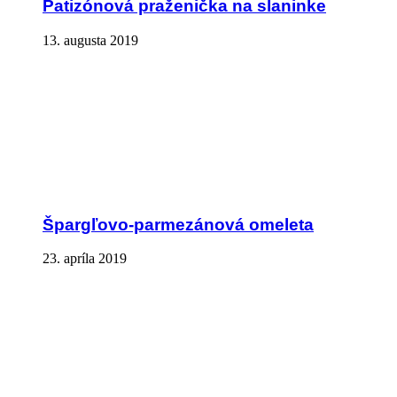
Patizónová praženička na slaninke
13. augusta 2019
Špargľovo-parmezánová omeleta
23. apríla 2019