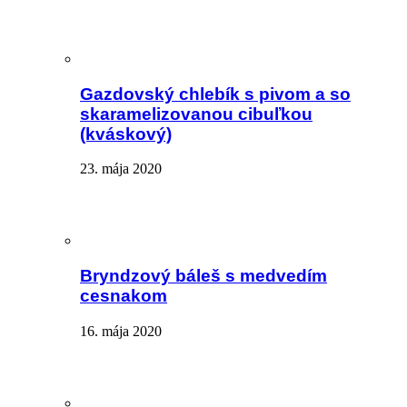
Gazdovský chlebík s pivom a so
skaramelizovanou cibuľkou
(kváskový)
23. mája 2020
Bryndzový báleš s medvedím
cesnakom
16. mája 2020