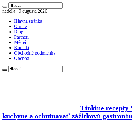
nedeľa , 9 augusta 2026
Hlavná stránka
O mne
Blog
Partneri
Médiá
Kontakt
Obchodné podmienky
Obchod
Tinkine recepty V
kuchyne a ochutnávať zážitkovú gastronó