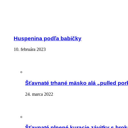
Huspenina podľa babičky
10. februára 2023
Šťavnaté trhané mäsko alá „pulled por
24. marca 2022
Šťavnaté plnené kuracie závitky s brok