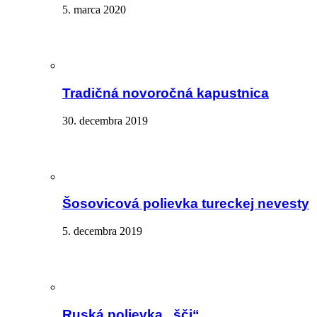
5. marca 2020
Tradičná novoročná kapustnica
30. decembra 2019
Šosovicová polievka tureckej nevesty
5. decembra 2019
Ruská polievka „šči“