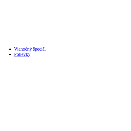
Vianočný špeciál
Polievky