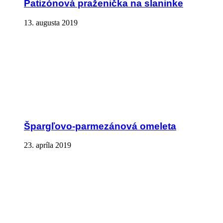
Patizónová praženička na slaninke
13. augusta 2019
Špargľovo-parmezánová omeleta
23. apríla 2019