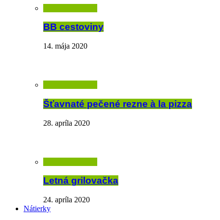
BB cestoviny
14. mája 2020
Šťavnaté pečené rezne à la pizza
28. apríla 2020
Letná grilovačka
24. apríla 2020
Nátierky