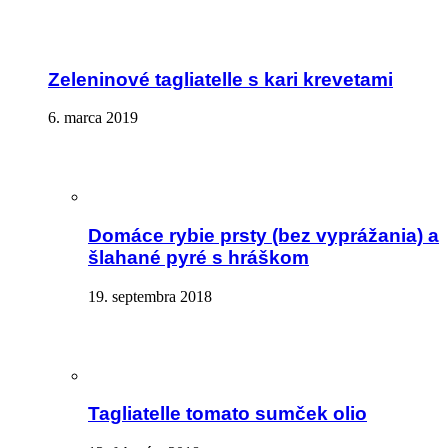
Zeleninové tagliatelle s kari krevetami
6. marca 2019
Domáce rybie prsty (bez vyprážania) a
šlahané pyré s hráškom
19. septembra 2018
Tagliatelle tomato sumček olio