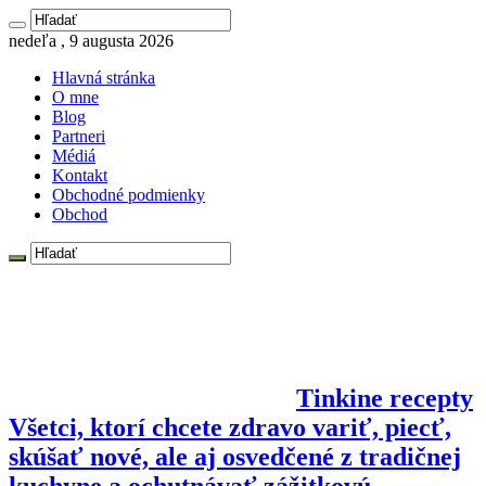
nedeľa , 9 augusta 2026
Hlavná stránka
O mne
Blog
Partneri
Médiá
Kontakt
Obchodné podmienky
Obchod
Tinkine recepty
Všetci, ktorí chcete zdravo variť, piecť,
skúšať nové, ale aj osvedčené z tradičnej
kuchyne a ochutnávať zážitkovú