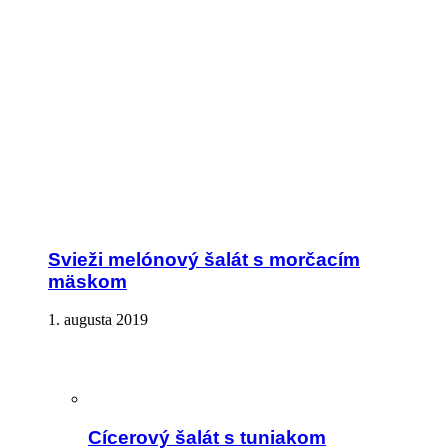
Svieži melónový šalát s morčacím
mäskom
1. augusta 2019
Cícerový šalát s tuniakom