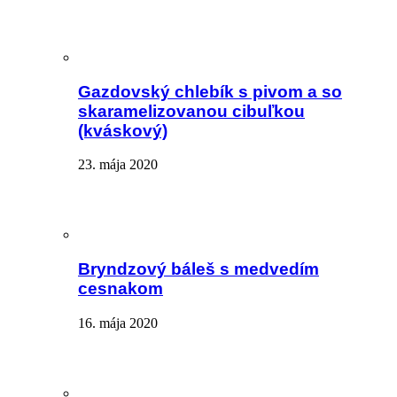
Gazdovský chlebík s pivom a so
skaramelizovanou cibuľkou
(kváskový)
23. mája 2020
Bryndzový báleš s medvedím
cesnakom
16. mája 2020