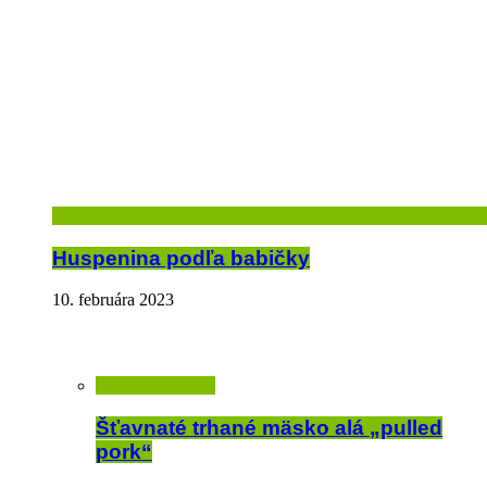
Huspenina podľa babičky
10. februára 2023
Šťavnaté trhané mäsko alá „pulled
pork“