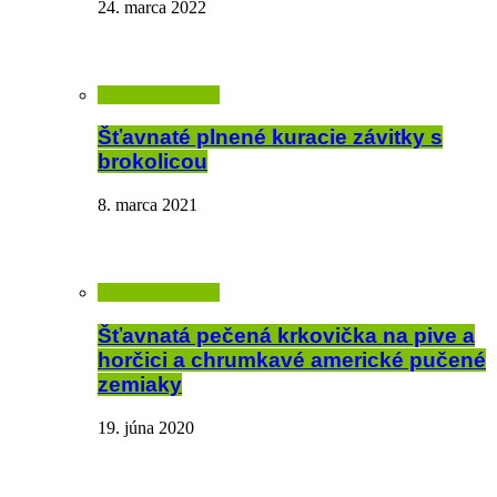
24. marca 2022
Šťavnaté plnené kuracie závitky s
brokolicou
8. marca 2021
Šťavnatá pečená krkovička na pive a
horčici a chrumkavé americké pučené
zemiaky
19. júna 2020