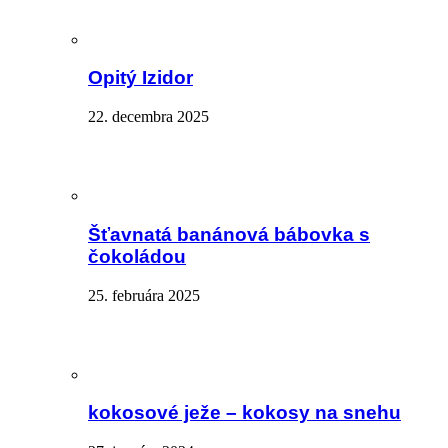
Opitý Izidor
22. decembra 2025
Šťavnatá banánová bábovka s
čokoládou
25. februára 2025
kokosové ježe – kokosy na snehu