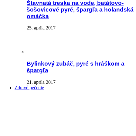
Štavnatá treska na vode, batátovo-
šošovicové pyré, špargľa a holandská
omáčka
25. apríla 2017
Bylinkový zubáč, pyré s hráškom a
špargľa
21. apríla 2017
Zdravé pečenie