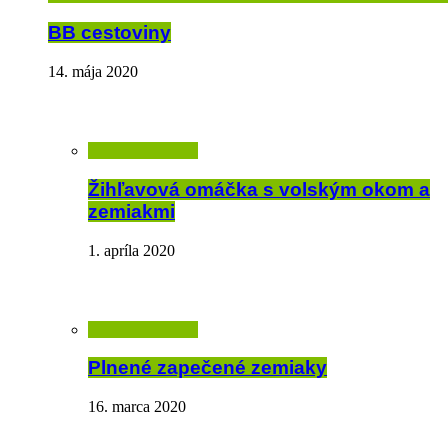
BB cestoviny
14. mája 2020
Žihľavová omáčka s volským okom a
zemiakmi
1. apríla 2020
Plnené zapečené zemiaky
16. marca 2020