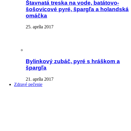
Štavnatá treska na vode, batátovo-
šošovicové pyré, špargľa a holandská
omáčka
25. apríla 2017
Bylinkový zubáč, pyré s hráškom a
špargľa
21. apríla 2017
Zdravé pečenie