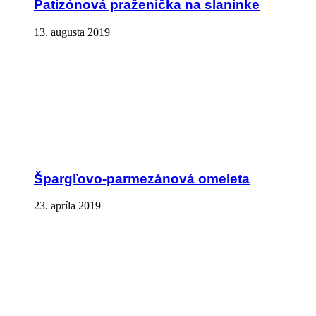
Patizónová praženička na slaninke
13. augusta 2019
Špargľovo-parmezánová omeleta
23. apríla 2019