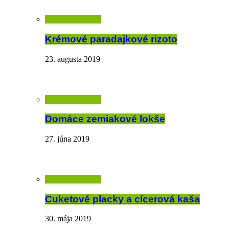
Krémové paradajkové rizoto
23. augusta 2019
Domáce zemiakové lokše
27. júna 2019
Cuketové placky a cícerová kaša
30. mája 2019