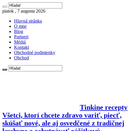
piatok , 7 augusta 2026
Hlavná stránka
O mne
Blog
Partneri
Médiá
Kontakt
Obchodné podmienky
Obchod
Tinkine recepty
Všetci, ktorí chcete zdravo variť, piecť,
skúšať nové, ale aj osvedčené z tradičnej
kuchyne a ochutnávať zážitkovú