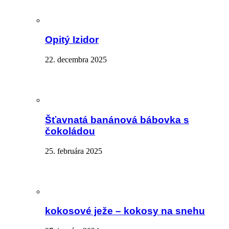
Opitý Izidor
22. decembra 2025
Šťavnatá banánová bábovka s
čokoládou
25. februára 2025
kokosové ježe – kokosy na snehu