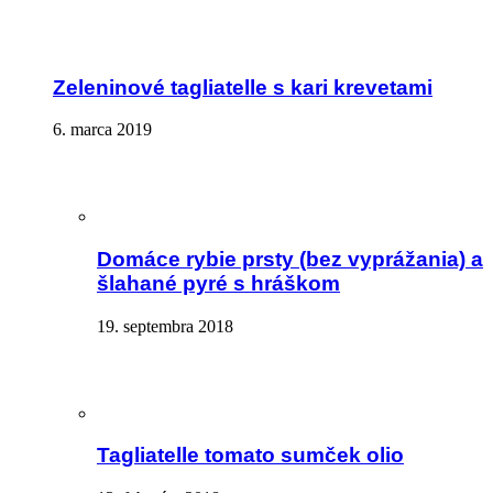
Zeleninové tagliatelle s kari krevetami
6. marca 2019
Domáce rybie prsty (bez vyprážania) a
šlahané pyré s hráškom
19. septembra 2018
Tagliatelle tomato sumček olio