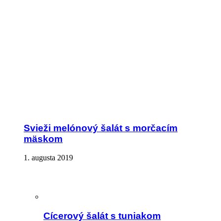
Svieži melónový šalát s morčacím
mäskom
1. augusta 2019
Cícerový šalát s tuniakom