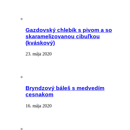
Gazdovský chlebík s pivom a so
skaramelizovanou cibuľkou
(kváskový)
23. mája 2020
Bryndzový báleš s medvedím
cesnakom
16. mája 2020