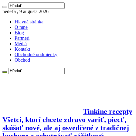
nedeľa , 9 augusta 2026
Hlavná stránka
O mne
Blog
Partneri
Médiá
Kontakt
Obchodné podmienky
Obchod
Tinkine recepty
Všetci, ktorí chcete zdravo variť, piecť,
skúšať nové, ale aj osvedčené z tradičnej
kuchyne a ochutnávať zážitkovú