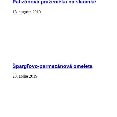
Patizónová praženička na slaninke
13. augusta 2019
Špargľovo-parmezánová omeleta
23. apríla 2019