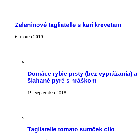
Zeleninové tagliatelle s kari krevetami
6. marca 2019
Domáce rybie prsty (bez vyprážania) a
šlahané pyré s hráškom
19. septembra 2018
Tagliatelle tomato sumček olio