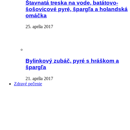
Štavnatá treska na vode, batátovo-
šošovicové pyré, špargľa a holandská
omáčka
25. apríla 2017
Bylinkový zubáč, pyré s hráškom a
špargľa
21. apríla 2017
Zdravé pečenie