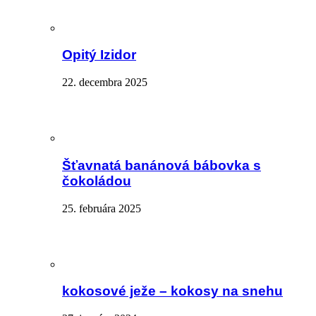
Opitý Izidor
22. decembra 2025
Šťavnatá banánová bábovka s
čokoládou
25. februára 2025
kokosové ježe – kokosy na snehu