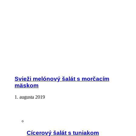
Svieži melónový šalát s morčacím
mäskom
1. augusta 2019
Cícerový šalát s tuniakom