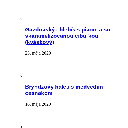
Gazdovský chlebík s pivom a so
skaramelizovanou cibuľkou
(kváskový)
23. mája 2020
Bryndzový báleš s medvedím
cesnakom
16. mája 2020